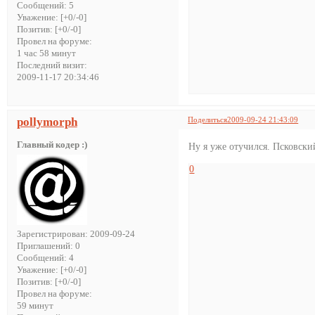
Сообщений:
5
Уважение:
[+0/-0]
Позитив:
[+0/-0]
Провел на форуме:
1 час 58 минут
Последний визит:
2009-11-17 20:34:46
pollymorph
Поделиться
2009-09-24 21:43:09
Главный кодер :)
Ну я уже отучился. Псковски
0
Зарегистрирован
: 2009-09-24
Приглашений:
0
Сообщений:
4
Уважение:
[+0/-0]
Позитив:
[+0/-0]
Провел на форуме:
59 минут