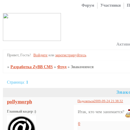
Форум
Участники
П
Актив
Привет, Гость!
Войдите
или
зарегистрируйтесь
.
»
Разработка ZyBB CMS
»
Флуд
»
Знакомимся
Страница:
1
Знак
pollymorph
Поделиться
2009-09-24 21:38:32
Главный кодер :)
Итак, кто чем занимается?
0