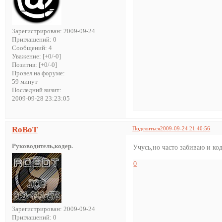
Зарегистрирован
: 2009-09-24
Приглашений:
0
Сообщений:
4
Уважение:
[+0/-0]
Позитив:
[+0/-0]
Провел на форуме:
59 минут
Последний визит:
2009-09-28 23:23:05
RoBoT
Поделиться
2009-09-24 21:40:56
Руководитель,кодер.
Учусь,но часто забиваю и к
0
Зарегистрирован
: 2009-09-24
Приглашений:
0